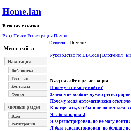
Home.lan
В гостях у сказки...
Вход
Поиск
Регистрация
Помощь
Главная
» Помощь
Меню сайта
Руководство по BBCode
|
Вложения
|
Би
Навигация
Библиотека
Гостевая
Вход на сайт и регистрация
Контакты
Почему я не могу войти?
Зачем мне вообще нужно регистриров
Форум
Почему меня автоматически отключа
Личный раздел
Как сделать, чтобы я не появлялся в
Я забыл пароль!
Вход
Я зарегистрирован, но не могу войти!
Регистрация
Я был зарегистрирован, но больше не